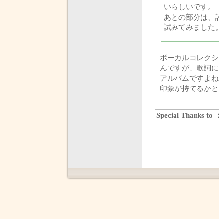
いらしいです。
あとの部分は、
試みてみました
ボーカルコレクショ
んですが、歌詞に
アルバムですよね
印象が持てるかと
Special Thanks 