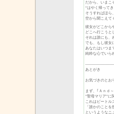
だから、いまこ
“はやく帰ってき
そうすればほら
空から聞こえて
彼女がどこから
どこへ行こうと
それは誰にも、
でも、もし彼女
あなたはいつま
純粋な心でいら
----------------------
あとがき
お気づきのとお
まず、｢Ａｎｄ
”聖母マリア”
これはビートル
「誰かのことを
というようなニ